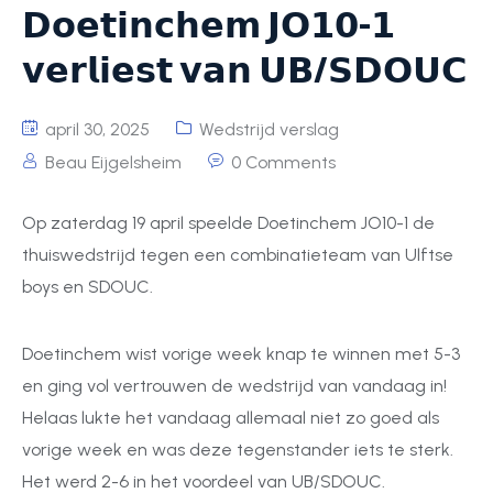
𝗗𝗼𝗲𝘁𝗶𝗻𝗰𝗵𝗲𝗺 𝗝𝗢𝟭𝟬-𝟭
𝘃𝗲𝗿𝗹𝗶𝗲𝘀𝘁 𝘃𝗮𝗻 𝗨𝗕/𝗦𝗗𝗢𝗨𝗖
april 30, 2025
Wedstrijd verslag
Beau Eijgelsheim
0 Comments
Op zaterdag 19 april speelde Doetinchem JO10-1 de
thuiswedstrijd tegen een combinatieteam van Ulftse
boys en SDOUC.
Doetinchem wist vorige week knap te winnen met 5-3
en ging vol vertrouwen de wedstrijd van vandaag in!
Helaas lukte het vandaag allemaal niet zo goed als
vorige week en was deze tegenstander iets te sterk.
Het werd 2-6 in het voordeel van UB/SDOUC.