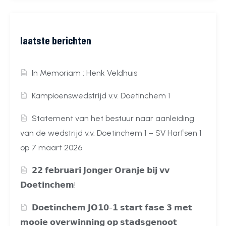
laatste berichten
In Memoriam : Henk Veldhuis
Kampioenswedstrijd v.v. Doetinchem 1
Statement van het bestuur naar aanleiding
van de wedstrijd v.v. Doetinchem 1 – SV Harfsen 1
op 7 maart 2026
𝟮𝟮 𝗳𝗲𝗯𝗿𝘂𝗮𝗿𝗶 𝗝𝗼𝗻𝗴𝗲𝗿 𝗢𝗿𝗮𝗻𝗷𝗲 𝗯𝗶𝗷 𝘃𝘃
𝗗𝗼𝗲𝘁𝗶𝗻𝗰𝗵𝗲𝗺!
𝗗𝗼𝗲𝘁𝗶𝗻𝗰𝗵𝗲𝗺 𝗝𝗢𝟭𝟬-𝟭 𝘀𝘁𝗮𝗿𝘁 𝗳𝗮𝘀𝗲 𝟯 𝗺𝗲𝘁
𝗺𝗼𝗼𝗶𝗲 𝗼𝘃𝗲𝗿𝘄𝗶𝗻𝗻𝗶𝗻𝗴 𝗼𝗽 𝘀𝘁𝗮𝗱𝘀𝗴𝗲𝗻𝗼𝗼𝘁