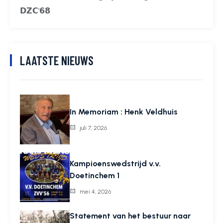
𝗗𝗭𝗖’𝟲𝟴
LAATSTE NIEUWS
In Memoriam : Henk Veldhuis
juli 7, 2026
Kampioenswedstrijd v.v.
Doetinchem 1
mei 4, 2026
Statement van het bestuur naar