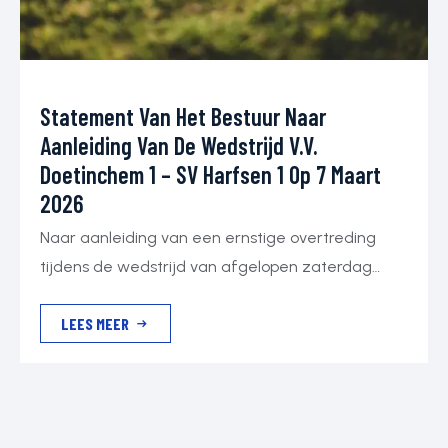
Statement Van Het Bestuur Naar
Aanleiding Van De Wedstrijd V.v.
Doetinchem 1 – SV Harfsen 1 Op 7 Maart
2026
Naar aanleiding van een ernstige overtreding
tijdens de wedstrijd van afgelopen zaterdag
heeft het bestuur van onze vereniging direct
LEES MEER
maatregelen genomen. Wij zijn diep geraakt door
wat er is gebeurd. Dergelijk gedrag strookt niet
met de waarden waar wij als club voor staan en
wordt onder geen beding geaccepteerd. Onze
fairplaycommissie heeft onmiddellijk een intern