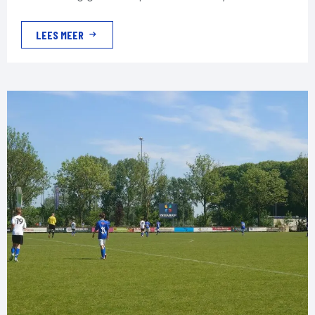
thuisploeg kwam eerst op achterstand, maar
LEES MEER
rechtte snel de rug. Dierensche Boys wist te
profiteren van onoplettendheid in de Doetinchemse
verdediging en kwam op 0-1 voorsprong. Niet veel
later zorgde Yasin voor de gelijkmaker en stonden
de clubs weer op gelijke hoogte. […]