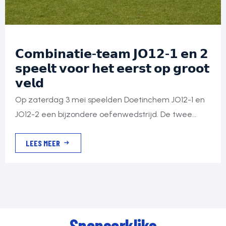
𝗖𝗼𝗺𝗯𝗶𝗻𝗮𝘁𝗶𝗲-𝘁𝗲𝗮𝗺 𝗝𝗢𝟭𝟮-𝟭 𝗲𝗻 𝟮
𝘀𝗽𝗲𝗲𝗹𝘁 𝘃𝗼𝗼𝗿 𝗵𝗲𝘁 𝗲𝗲𝗿𝘀𝘁 𝗼𝗽 𝗴𝗿𝗼𝗼𝘁
𝘃𝗲𝗹𝗱
Op zaterdag 3 mei speelden Doetinchem JO12-1 en
JO12-2 een bijzondere oefenwedstrijd. De twee
teams werden samengevoegd met het oog op
LEES MEER
volgend seizoen en speelde een oefenwedstrijd
tegen Varsseveld JO13-2. Dit betekent de eerste
wedstrijd op een heel speelveld! En met nieuwe
regels zoals buitenspel. Varsseveld is hier al aan
gewend en speelt al bijna […]
Sponsorkliks