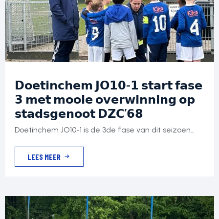
𝗗𝗼𝗲𝘁𝗶𝗻𝗰𝗵𝗲𝗺 𝗝𝗢𝟭𝟬-𝟭 𝘀𝘁𝗮𝗿𝘁 𝗳𝗮𝘀𝗲
𝟯 𝗺𝗲𝘁 𝗺𝗼𝗼𝗶𝗲 𝗼𝘃𝗲𝗿𝘄𝗶𝗻𝗻𝗶𝗻𝗴 𝗼𝗽
𝘀𝘁𝗮𝗱𝘀𝗴𝗲𝗻𝗼𝗼𝘁 𝗗𝗭𝗖’𝟲𝟴
Doetinchem JO10-1 is de 3de fase van dit seizoen
goed begonnen. Na enkele weken ‘winterstop’ en 3
LEES MEER
trainingen in de benen was op zaterdag 24 januari
stadsgenoot DZC’68 de tegenstander op Sportpark
de Bezelhorst. Een nog onbekende tegenstander
voor Doetinchem. DZC’68 is namelijk gepromoveerd
vanuit de 3de klasse, waarin zij alle wedstrijden