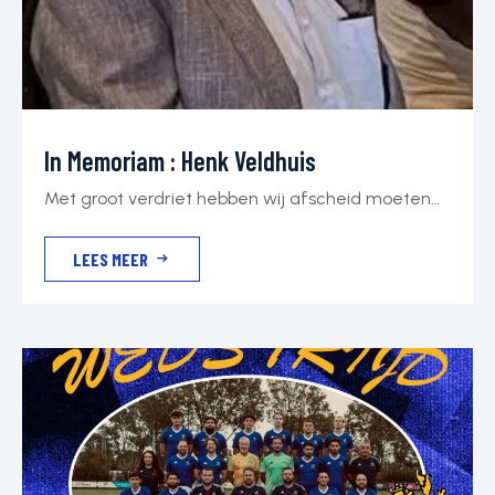
In Memoriam : Henk Veldhuis
Met groot verdriet hebben wij afscheid moeten
nemen van Henk Veldhuis, een man die
LEES MEER
onlosmakelijk verbonden was met
Voetbalvereniging Doetinchem. Henk was een
vrijwilliger in hart en nieren en stond altijd klaar
wanneer de club een beroep op hem deed. Als
jeugdtrainer, seniorentrainer, assistent-trainer van
het eerste elftal en verzorger voor zowel het
eerste als […]