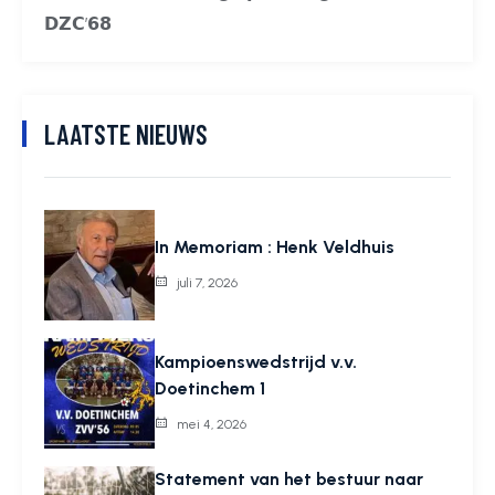
𝗗𝗭𝗖’𝟲𝟴
LAATSTE NIEUWS
In Memoriam : Henk Veldhuis
juli 7, 2026
Kampioenswedstrijd v.v.
Doetinchem 1
mei 4, 2026
Statement van het bestuur naar