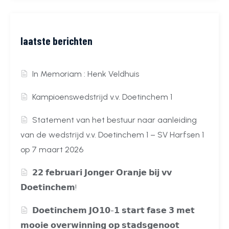
laatste berichten
In Memoriam : Henk Veldhuis
Kampioenswedstrijd v.v. Doetinchem 1
Statement van het bestuur naar aanleiding
van de wedstrijd v.v. Doetinchem 1 – SV Harfsen 1
op 7 maart 2026
𝟮𝟮 𝗳𝗲𝗯𝗿𝘂𝗮𝗿𝗶 𝗝𝗼𝗻𝗴𝗲𝗿 𝗢𝗿𝗮𝗻𝗷𝗲 𝗯𝗶𝗷 𝘃𝘃
𝗗𝗼𝗲𝘁𝗶𝗻𝗰𝗵𝗲𝗺!
𝗗𝗼𝗲𝘁𝗶𝗻𝗰𝗵𝗲𝗺 𝗝𝗢𝟭𝟬-𝟭 𝘀𝘁𝗮𝗿𝘁 𝗳𝗮𝘀𝗲 𝟯 𝗺𝗲𝘁
𝗺𝗼𝗼𝗶𝗲 𝗼𝘃𝗲𝗿𝘄𝗶𝗻𝗻𝗶𝗻𝗴 𝗼𝗽 𝘀𝘁𝗮𝗱𝘀𝗴𝗲𝗻𝗼𝗼𝘁