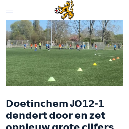
0
𝗗𝗼𝗲𝘁𝗶𝗻𝗰𝗵𝗲𝗺 J𝗢𝟭𝟮-𝟭
𝗱𝗲𝗻𝗱𝗲𝗿𝘁 𝗱𝗼𝗼𝗿 𝗲𝗻 𝘇𝗲𝘁
𝗼𝗽𝗻𝗶𝗲𝘂𝘄 𝗴𝗿𝗼𝘁𝗲 𝗰𝗶𝗷𝗳𝗲𝗿𝘀