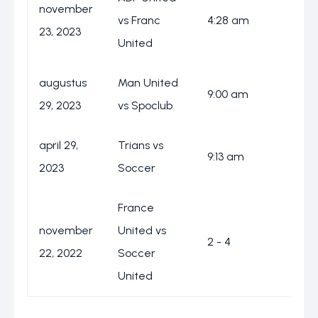
november
S
vs Franc
4:28 am
23, 2023
B
United
augustus
Man United
O
9:00 am
29, 2023
vs Spoclub
T
april 29,
Trians vs
S
9:13 am
2023
Soccer
B
France
november
United vs
S
2 - 4
22, 2022
Soccer
B
United