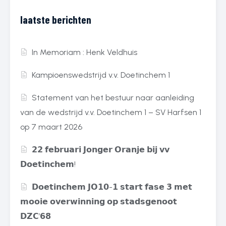
laatste berichten
In Memoriam : Henk Veldhuis
Kampioenswedstrijd v.v. Doetinchem 1
Statement van het bestuur naar aanleiding
van de wedstrijd v.v. Doetinchem 1 – SV Harfsen 1
op 7 maart 2026
𝟮𝟮 𝗳𝗲𝗯𝗿𝘂𝗮𝗿𝗶 𝗝𝗼𝗻𝗴𝗲𝗿 𝗢𝗿𝗮𝗻𝗷𝗲 𝗯𝗶𝗷 𝘃𝘃
𝗗𝗼𝗲𝘁𝗶𝗻𝗰𝗵𝗲𝗺!
𝗗𝗼𝗲𝘁𝗶𝗻𝗰𝗵𝗲𝗺 𝗝𝗢𝟭𝟬-𝟭 𝘀𝘁𝗮𝗿𝘁 𝗳𝗮𝘀𝗲 𝟯 𝗺𝗲𝘁
𝗺𝗼𝗼𝗶𝗲 𝗼𝘃𝗲𝗿𝘄𝗶𝗻𝗻𝗶𝗻𝗴 𝗼𝗽 𝘀𝘁𝗮𝗱𝘀𝗴𝗲𝗻𝗼𝗼𝘁
𝗗𝗭𝗖’𝟲𝟴