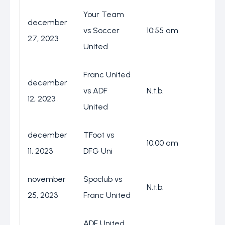
Your Team
december
O
vs Soccer
10:55 am
27, 2023
T
United
Franc United
december
S
vs ADF
N.t.b.
12, 2023
B
United
december
TFoot vs
E
10:00 am
11, 2023
DFG Uni
S
november
Spoclub vs
A
N.t.b.
25, 2023
Franc United
S
ADF United