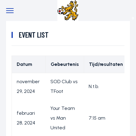
0
EVENT LIST
Datum
Gebeurtenis
Tijd/resultaten
L
november
SOD Club vs
S
N.t.b.
29, 2024
TFoot
B
Your Team
februari
A
vs Man
7:15 am
28, 2024
S
United