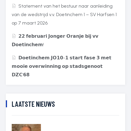
Statement van het bestuur naar aanleiding
van de wedstrijd v.v. Doetinchem 1 – SV Harfsen 1
op 7 maart 2026
𝟮𝟮 𝗳𝗲𝗯𝗿𝘂𝗮𝗿𝗶 𝗝𝗼𝗻𝗴𝗲𝗿 𝗢𝗿𝗮𝗻𝗷𝗲 𝗯𝗶𝗷 𝘃𝘃
𝗗𝗼𝗲𝘁𝗶𝗻𝗰𝗵𝗲𝗺!
𝗗𝗼𝗲𝘁𝗶𝗻𝗰𝗵𝗲𝗺 𝗝𝗢𝟭𝟬-𝟭 𝘀𝘁𝗮𝗿𝘁 𝗳𝗮𝘀𝗲 𝟯 𝗺𝗲𝘁
𝗺𝗼𝗼𝗶𝗲 𝗼𝘃𝗲𝗿𝘄𝗶𝗻𝗻𝗶𝗻𝗴 𝗼𝗽 𝘀𝘁𝗮𝗱𝘀𝗴𝗲𝗻𝗼𝗼𝘁
𝗗𝗭𝗖’𝟲𝟴
LAATSTE NIEUWS