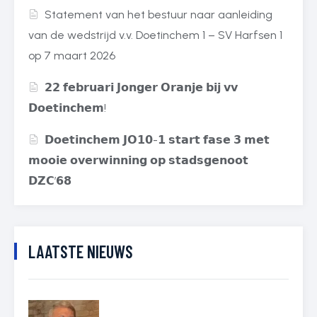
Statement van het bestuur naar aanleiding
van de wedstrijd v.v. Doetinchem 1 – SV Harfsen 1
op 7 maart 2026
𝟮𝟮 𝗳𝗲𝗯𝗿𝘂𝗮𝗿𝗶 𝗝𝗼𝗻𝗴𝗲𝗿 𝗢𝗿𝗮𝗻𝗷𝗲 𝗯𝗶𝗷 𝘃𝘃
𝗗𝗼𝗲𝘁𝗶𝗻𝗰𝗵𝗲𝗺!
𝗗𝗼𝗲𝘁𝗶𝗻𝗰𝗵𝗲𝗺 𝗝𝗢𝟭𝟬-𝟭 𝘀𝘁𝗮𝗿𝘁 𝗳𝗮𝘀𝗲 𝟯 𝗺𝗲𝘁
𝗺𝗼𝗼𝗶𝗲 𝗼𝘃𝗲𝗿𝘄𝗶𝗻𝗻𝗶𝗻𝗴 𝗼𝗽 𝘀𝘁𝗮𝗱𝘀𝗴𝗲𝗻𝗼𝗼𝘁
𝗗𝗭𝗖’𝟲𝟴
LAATSTE NIEUWS