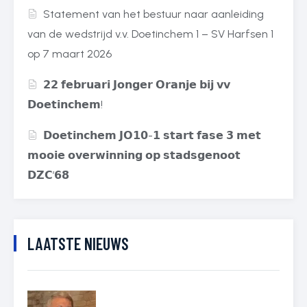
Statement van het bestuur naar aanleiding
van de wedstrijd v.v. Doetinchem 1 – SV Harfsen 1
op 7 maart 2026
𝟮𝟮 𝗳𝗲𝗯𝗿𝘂𝗮𝗿𝗶 𝗝𝗼𝗻𝗴𝗲𝗿 𝗢𝗿𝗮𝗻𝗷𝗲 𝗯𝗶𝗷 𝘃𝘃
𝗗𝗼𝗲𝘁𝗶𝗻𝗰𝗵𝗲𝗺!
𝗗𝗼𝗲𝘁𝗶𝗻𝗰𝗵𝗲𝗺 𝗝𝗢𝟭𝟬-𝟭 𝘀𝘁𝗮𝗿𝘁 𝗳𝗮𝘀𝗲 𝟯 𝗺𝗲𝘁
𝗺𝗼𝗼𝗶𝗲 𝗼𝘃𝗲𝗿𝘄𝗶𝗻𝗻𝗶𝗻𝗴 𝗼𝗽 𝘀𝘁𝗮𝗱𝘀𝗴𝗲𝗻𝗼𝗼𝘁
𝗗𝗭𝗖’𝟲𝟴
LAATSTE NIEUWS