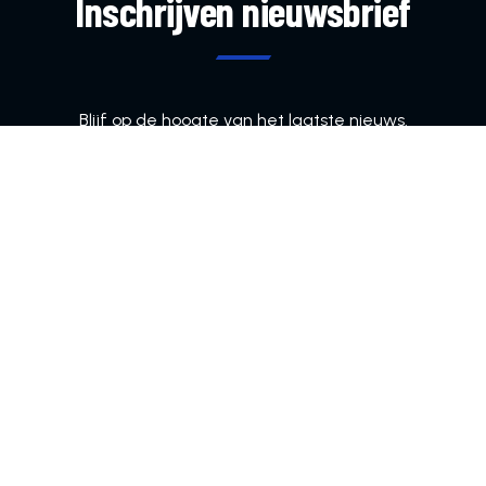
Inschrijven nieuwsbrief
Blijf op de hoogte van het laatste nieuws.
Bezelhorst, Bezelhorstweg 85, 7009 KK Doetinchem
info@vvdoetinchem.nl
0314-333382