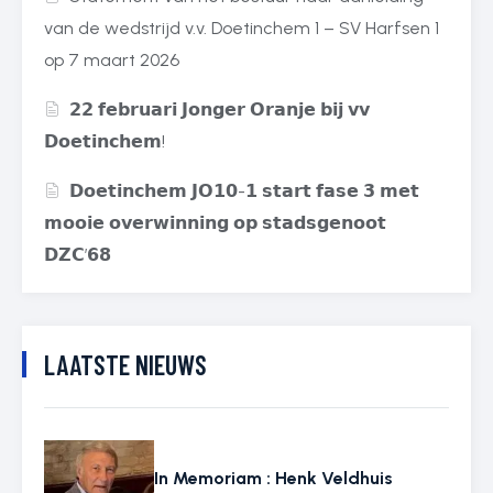
van de wedstrijd v.v. Doetinchem 1 – SV Harfsen 1
op 7 maart 2026
𝟮𝟮 𝗳𝗲𝗯𝗿𝘂𝗮𝗿𝗶 𝗝𝗼𝗻𝗴𝗲𝗿 𝗢𝗿𝗮𝗻𝗷𝗲 𝗯𝗶𝗷 𝘃𝘃
𝗗𝗼𝗲𝘁𝗶𝗻𝗰𝗵𝗲𝗺!
𝗗𝗼𝗲𝘁𝗶𝗻𝗰𝗵𝗲𝗺 𝗝𝗢𝟭𝟬-𝟭 𝘀𝘁𝗮𝗿𝘁 𝗳𝗮𝘀𝗲 𝟯 𝗺𝗲𝘁
𝗺𝗼𝗼𝗶𝗲 𝗼𝘃𝗲𝗿𝘄𝗶𝗻𝗻𝗶𝗻𝗴 𝗼𝗽 𝘀𝘁𝗮𝗱𝘀𝗴𝗲𝗻𝗼𝗼𝘁
𝗗𝗭𝗖’𝟲𝟴
LAATSTE NIEUWS
In Memoriam : Henk Veldhuis