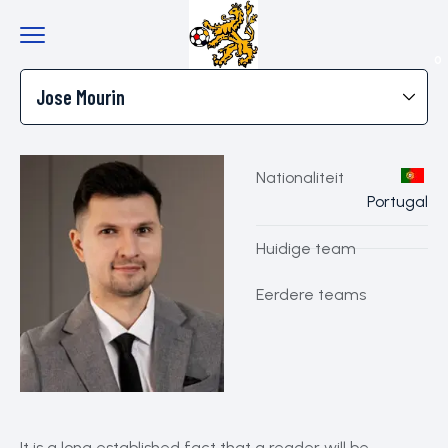
0
Nationaliteit
Portugal
Huidige team
Eerdere teams
It is a long established fact that a reader will be