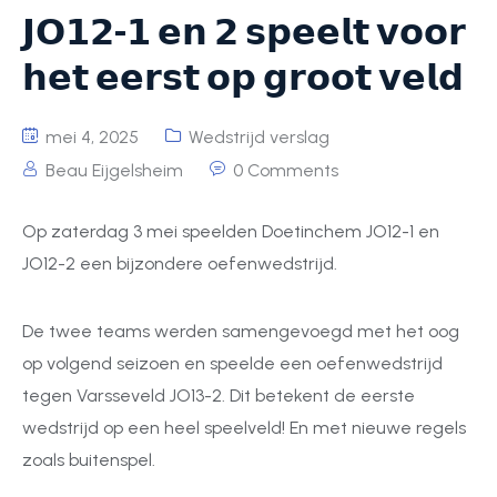
𝗝𝗢𝟭𝟮-𝟭 𝗲𝗻 𝟮 𝘀𝗽𝗲𝗲𝗹𝘁 𝘃𝗼𝗼𝗿
𝗵𝗲𝘁 𝗲𝗲𝗿𝘀𝘁 𝗼𝗽 𝗴𝗿𝗼𝗼𝘁 𝘃𝗲𝗹𝗱
mei 4, 2025
Wedstrijd verslag
Beau Eijgelsheim
0 Comments
Op zaterdag 3 mei speelden Doetinchem JO12-1 en
JO12-2 een bijzondere oefenwedstrijd.
De twee teams werden samengevoegd met het oog
op volgend seizoen en speelde een oefenwedstrijd
tegen Varsseveld JO13-2. Dit betekent de eerste
wedstrijd op een heel speelveld! En met nieuwe regels
zoals buitenspel.