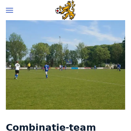
0
𝗖𝗼𝗺𝗯𝗶𝗻𝗮𝘁𝗶𝗲-𝘁𝗲𝗮𝗺