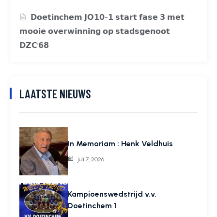
𝗗𝗼𝗲𝘁𝗶𝗻𝗰𝗵𝗲𝗺 𝗝𝗢𝟭𝟬-𝟭 𝘀𝘁𝗮𝗿𝘁 𝗳𝗮𝘀𝗲 𝟯 𝗺𝗲𝘁
𝗺𝗼𝗼𝗶𝗲 𝗼𝘃𝗲𝗿𝘄𝗶𝗻𝗻𝗶𝗻𝗴 𝗼𝗽 𝘀𝘁𝗮𝗱𝘀𝗴𝗲𝗻𝗼𝗼𝘁
𝗗𝗭𝗖’𝟲𝟴
LAATSTE NIEUWS
In Memoriam : Henk Veldhuis
juli 7, 2026
Kampioenswedstrijd v.v.
Doetinchem 1