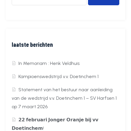
laatste berichten
In Memoriam : Henk Veldhuis
Kampioenswedstrijd v.v. Doetinchem 1
Statement van het bestuur naar aanleiding
van de wedstrijd v.v. Doetinchem 1 – SV Harfsen 1
op 7 maart 2026
𝟮𝟮 𝗳𝗲𝗯𝗿𝘂𝗮𝗿𝗶 𝗝𝗼𝗻𝗴𝗲𝗿 𝗢𝗿𝗮𝗻𝗷𝗲 𝗯𝗶𝗷 𝘃𝘃
𝗗𝗼𝗲𝘁𝗶𝗻𝗰𝗵𝗲𝗺!