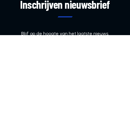
Inschrijven nieuwsbrief
Blijf op de hoogte van het laatste nieuws.
Bezelhorst, Bezelhorstweg 85, 7009 KK Doetinchem
info@vvdoetinchem.nl
0314-333382