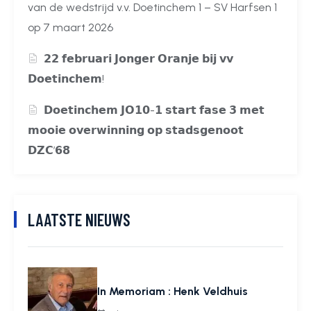
van de wedstrijd v.v. Doetinchem 1 – SV Harfsen 1
op 7 maart 2026
𝟮𝟮 𝗳𝗲𝗯𝗿𝘂𝗮𝗿𝗶 𝗝𝗼𝗻𝗴𝗲𝗿 𝗢𝗿𝗮𝗻𝗷𝗲 𝗯𝗶𝗷 𝘃𝘃
𝗗𝗼𝗲𝘁𝗶𝗻𝗰𝗵𝗲𝗺!
𝗗𝗼𝗲𝘁𝗶𝗻𝗰𝗵𝗲𝗺 𝗝𝗢𝟭𝟬-𝟭 𝘀𝘁𝗮𝗿𝘁 𝗳𝗮𝘀𝗲 𝟯 𝗺𝗲𝘁
𝗺𝗼𝗼𝗶𝗲 𝗼𝘃𝗲𝗿𝘄𝗶𝗻𝗻𝗶𝗻𝗴 𝗼𝗽 𝘀𝘁𝗮𝗱𝘀𝗴𝗲𝗻𝗼𝗼𝘁
𝗗𝗭𝗖’𝟲𝟴
LAATSTE NIEUWS
In Memoriam : Henk Veldhuis