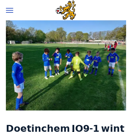
0
𝗗𝗼𝗲𝘁𝗶𝗻𝗰𝗵𝗲𝗺 𝗝𝗢𝟵-𝟭 𝘄𝗶𝗻𝘁