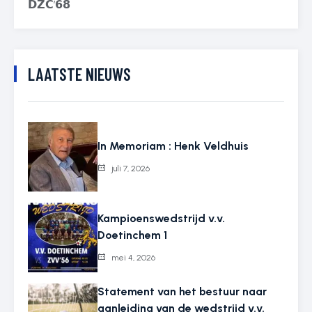
𝗗𝗭𝗖’𝟲𝟴
LAATSTE NIEUWS
In Memoriam : Henk Veldhuis
juli 7, 2026
Kampioenswedstrijd v.v.
Doetinchem 1
mei 4, 2026
Statement van het bestuur naar
aanleiding van de wedstrijd v.v.