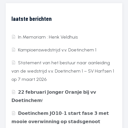
laatste berichten
In Memoriam : Henk Veldhuis
Kampioenswedstrijd v.v. Doetinchem 1
Statement van het bestuur naar aanleiding
van de wedstrijd v.v. Doetinchem 1 – SV Harfsen 1
op 7 maart 2026
𝟮𝟮 𝗳𝗲𝗯𝗿𝘂𝗮𝗿𝗶 𝗝𝗼𝗻𝗴𝗲𝗿 𝗢𝗿𝗮𝗻𝗷𝗲 𝗯𝗶𝗷 𝘃𝘃
𝗗𝗼𝗲𝘁𝗶𝗻𝗰𝗵𝗲𝗺!
𝗗𝗼𝗲𝘁𝗶𝗻𝗰𝗵𝗲𝗺 𝗝𝗢𝟭𝟬-𝟭 𝘀𝘁𝗮𝗿𝘁 𝗳𝗮𝘀𝗲 𝟯 𝗺𝗲𝘁
𝗺𝗼𝗼𝗶𝗲 𝗼𝘃𝗲𝗿𝘄𝗶𝗻𝗻𝗶𝗻𝗴 𝗼𝗽 𝘀𝘁𝗮𝗱𝘀𝗴𝗲𝗻𝗼𝗼𝘁