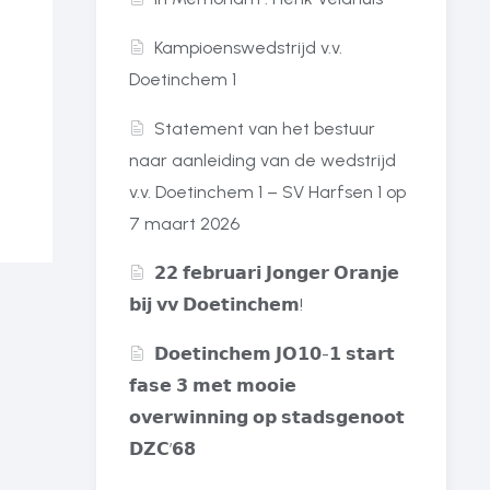
Kampioenswedstrijd v.v.
Doetinchem 1
Statement van het bestuur
naar aanleiding van de wedstrijd
v.v. Doetinchem 1 – SV Harfsen 1 op
7 maart 2026
𝟮𝟮 𝗳𝗲𝗯𝗿𝘂𝗮𝗿𝗶 𝗝𝗼𝗻𝗴𝗲𝗿 𝗢𝗿𝗮𝗻𝗷𝗲
𝗯𝗶𝗷 𝘃𝘃 𝗗𝗼𝗲𝘁𝗶𝗻𝗰𝗵𝗲𝗺!
𝗗𝗼𝗲𝘁𝗶𝗻𝗰𝗵𝗲𝗺 𝗝𝗢𝟭𝟬-𝟭 𝘀𝘁𝗮𝗿𝘁
𝗳𝗮𝘀𝗲 𝟯 𝗺𝗲𝘁 𝗺𝗼𝗼𝗶𝗲
𝗼𝘃𝗲𝗿𝘄𝗶𝗻𝗻𝗶𝗻𝗴 𝗼𝗽 𝘀𝘁𝗮𝗱𝘀𝗴𝗲𝗻𝗼𝗼𝘁
𝗗𝗭𝗖’𝟲𝟴