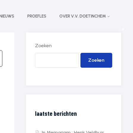
NIEUWS
PROEFLES
OVER V.V. DOETINCHEM
0
Zoeken
Zoeken
laatste berichten
In Memoriam : Henk Veldhuis