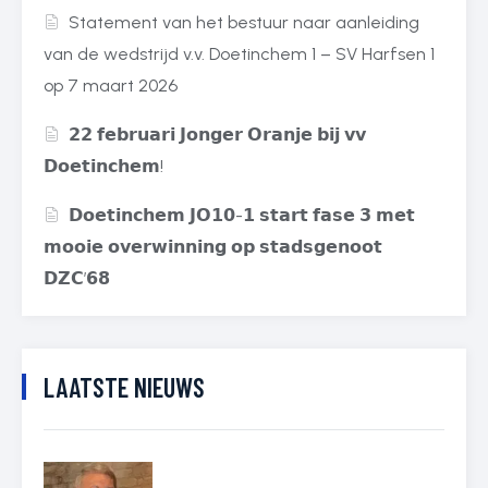
Statement van het bestuur naar aanleiding
van de wedstrijd v.v. Doetinchem 1 – SV Harfsen 1
op 7 maart 2026
𝟮𝟮 𝗳𝗲𝗯𝗿𝘂𝗮𝗿𝗶 𝗝𝗼𝗻𝗴𝗲𝗿 𝗢𝗿𝗮𝗻𝗷𝗲 𝗯𝗶𝗷 𝘃𝘃
𝗗𝗼𝗲𝘁𝗶𝗻𝗰𝗵𝗲𝗺!
𝗗𝗼𝗲𝘁𝗶𝗻𝗰𝗵𝗲𝗺 𝗝𝗢𝟭𝟬-𝟭 𝘀𝘁𝗮𝗿𝘁 𝗳𝗮𝘀𝗲 𝟯 𝗺𝗲𝘁
𝗺𝗼𝗼𝗶𝗲 𝗼𝘃𝗲𝗿𝘄𝗶𝗻𝗻𝗶𝗻𝗴 𝗼𝗽 𝘀𝘁𝗮𝗱𝘀𝗴𝗲𝗻𝗼𝗼𝘁
𝗗𝗭𝗖’𝟲𝟴
LAATSTE NIEUWS