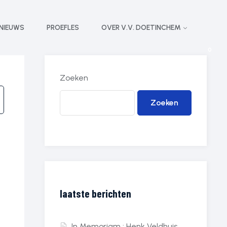
NIEUWS
PROEFLES
OVER V.V. DOETINCHEM
0
Zoeken
Zoeken
laatste berichten
In Memoriam : Henk Veldhuis