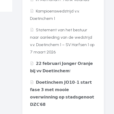
Kampioenswedstrijd v.v.
Doetinchem 1
Statement van het bestuur
naar aanleiding van de wedstrijd
v.v. Doetinchem 1 – SV Harfsen 1 op
7 maart 2026
𝟮𝟮 𝗳𝗲𝗯𝗿𝘂𝗮𝗿𝗶 𝗝𝗼𝗻𝗴𝗲𝗿 𝗢𝗿𝗮𝗻𝗷𝗲
𝗯𝗶𝗷 𝘃𝘃 𝗗𝗼𝗲𝘁𝗶𝗻𝗰𝗵𝗲𝗺!
𝗗𝗼𝗲𝘁𝗶𝗻𝗰𝗵𝗲𝗺 𝗝𝗢𝟭𝟬-𝟭 𝘀𝘁𝗮𝗿𝘁
𝗳𝗮𝘀𝗲 𝟯 𝗺𝗲𝘁 𝗺𝗼𝗼𝗶𝗲
𝗼𝘃𝗲𝗿𝘄𝗶𝗻𝗻𝗶𝗻𝗴 𝗼𝗽 𝘀𝘁𝗮𝗱𝘀𝗴𝗲𝗻𝗼𝗼𝘁
𝗗𝗭𝗖’𝟲𝟴