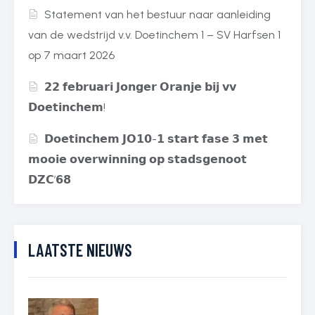
Statement van het bestuur naar aanleiding
van de wedstrijd v.v. Doetinchem 1 – SV Harfsen 1
op 7 maart 2026
𝟮𝟮 𝗳𝗲𝗯𝗿𝘂𝗮𝗿𝗶 𝗝𝗼𝗻𝗴𝗲𝗿 𝗢𝗿𝗮𝗻𝗷𝗲 𝗯𝗶𝗷 𝘃𝘃
𝗗𝗼𝗲𝘁𝗶𝗻𝗰𝗵𝗲𝗺!
𝗗𝗼𝗲𝘁𝗶𝗻𝗰𝗵𝗲𝗺 𝗝𝗢𝟭𝟬-𝟭 𝘀𝘁𝗮𝗿𝘁 𝗳𝗮𝘀𝗲 𝟯 𝗺𝗲𝘁
𝗺𝗼𝗼𝗶𝗲 𝗼𝘃𝗲𝗿𝘄𝗶𝗻𝗻𝗶𝗻𝗴 𝗼𝗽 𝘀𝘁𝗮𝗱𝘀𝗴𝗲𝗻𝗼𝗼𝘁
𝗗𝗭𝗖’𝟲𝟴
LAATSTE NIEUWS