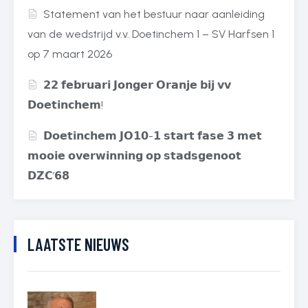
Statement van het bestuur naar aanleiding
van de wedstrijd v.v. Doetinchem 1 – SV Harfsen 1
op 7 maart 2026
𝟮𝟮 𝗳𝗲𝗯𝗿𝘂𝗮𝗿𝗶 𝗝𝗼𝗻𝗴𝗲𝗿 𝗢𝗿𝗮𝗻𝗷𝗲 𝗯𝗶𝗷 𝘃𝘃
𝗗𝗼𝗲𝘁𝗶𝗻𝗰𝗵𝗲𝗺!
𝗗𝗼𝗲𝘁𝗶𝗻𝗰𝗵𝗲𝗺 𝗝𝗢𝟭𝟬-𝟭 𝘀𝘁𝗮𝗿𝘁 𝗳𝗮𝘀𝗲 𝟯 𝗺𝗲𝘁
𝗺𝗼𝗼𝗶𝗲 𝗼𝘃𝗲𝗿𝘄𝗶𝗻𝗻𝗶𝗻𝗴 𝗼𝗽 𝘀𝘁𝗮𝗱𝘀𝗴𝗲𝗻𝗼𝗼𝘁
𝗗𝗭𝗖’𝟲𝟴
LAATSTE NIEUWS