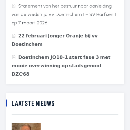
Statement van het bestuur naar aanleiding
van de wedstrijd v.v. Doetinchem 1 – SV Harfsen 1
op 7 maart 2026
𝟮𝟮 𝗳𝗲𝗯𝗿𝘂𝗮𝗿𝗶 𝗝𝗼𝗻𝗴𝗲𝗿 𝗢𝗿𝗮𝗻𝗷𝗲 𝗯𝗶𝗷 𝘃𝘃
𝗗𝗼𝗲𝘁𝗶𝗻𝗰𝗵𝗲𝗺!
𝗗𝗼𝗲𝘁𝗶𝗻𝗰𝗵𝗲𝗺 𝗝𝗢𝟭𝟬-𝟭 𝘀𝘁𝗮𝗿𝘁 𝗳𝗮𝘀𝗲 𝟯 𝗺𝗲𝘁
𝗺𝗼𝗼𝗶𝗲 𝗼𝘃𝗲𝗿𝘄𝗶𝗻𝗻𝗶𝗻𝗴 𝗼𝗽 𝘀𝘁𝗮𝗱𝘀𝗴𝗲𝗻𝗼𝗼𝘁
𝗗𝗭𝗖’𝟲𝟴
LAATSTE NIEUWS