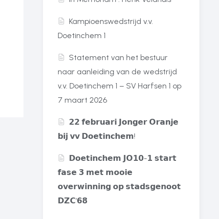
Kampioenswedstrijd v.v.
Doetinchem 1
Statement van het bestuur
naar aanleiding van de wedstrijd
v.v. Doetinchem 1 – SV Harfsen 1 op
7 maart 2026
𝟮𝟮 𝗳𝗲𝗯𝗿𝘂𝗮𝗿𝗶 𝗝𝗼𝗻𝗴𝗲𝗿 𝗢𝗿𝗮𝗻𝗷𝗲
𝗯𝗶𝗷 𝘃𝘃 𝗗𝗼𝗲𝘁𝗶𝗻𝗰𝗵𝗲𝗺!
𝗗𝗼𝗲𝘁𝗶𝗻𝗰𝗵𝗲𝗺 𝗝𝗢𝟭𝟬-𝟭 𝘀𝘁𝗮𝗿𝘁
𝗳𝗮𝘀𝗲 𝟯 𝗺𝗲𝘁 𝗺𝗼𝗼𝗶𝗲
𝗼𝘃𝗲𝗿𝘄𝗶𝗻𝗻𝗶𝗻𝗴 𝗼𝗽 𝘀𝘁𝗮𝗱𝘀𝗴𝗲𝗻𝗼𝗼𝘁
𝗗𝗭𝗖’𝟲𝟴