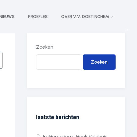
NIEUWS
PROEFLES
OVER V.V. DOETINCHEM
0
Zoeken
Zoeken
laatste berichten
In Memoriam : Henk Veldhuis