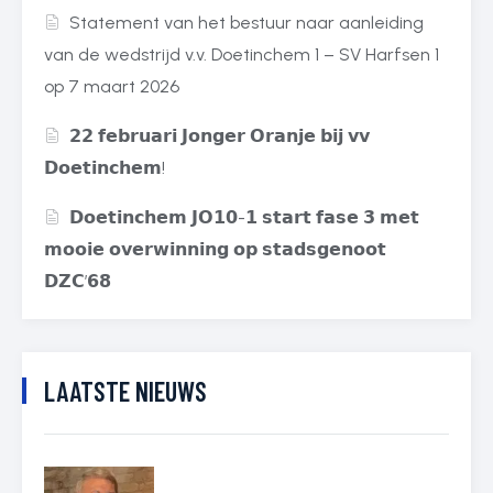
Statement van het bestuur naar aanleiding
van de wedstrijd v.v. Doetinchem 1 – SV Harfsen 1
op 7 maart 2026
𝟮𝟮 𝗳𝗲𝗯𝗿𝘂𝗮𝗿𝗶 𝗝𝗼𝗻𝗴𝗲𝗿 𝗢𝗿𝗮𝗻𝗷𝗲 𝗯𝗶𝗷 𝘃𝘃
𝗗𝗼𝗲𝘁𝗶𝗻𝗰𝗵𝗲𝗺!
𝗗𝗼𝗲𝘁𝗶𝗻𝗰𝗵𝗲𝗺 𝗝𝗢𝟭𝟬-𝟭 𝘀𝘁𝗮𝗿𝘁 𝗳𝗮𝘀𝗲 𝟯 𝗺𝗲𝘁
𝗺𝗼𝗼𝗶𝗲 𝗼𝘃𝗲𝗿𝘄𝗶𝗻𝗻𝗶𝗻𝗴 𝗼𝗽 𝘀𝘁𝗮𝗱𝘀𝗴𝗲𝗻𝗼𝗼𝘁
𝗗𝗭𝗖’𝟲𝟴
LAATSTE NIEUWS