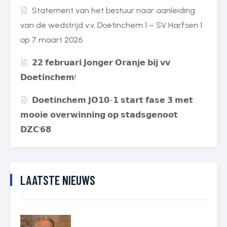
Statement van het bestuur naar aanleiding
van de wedstrijd v.v. Doetinchem 1 – SV Harfsen 1
op 7 maart 2026
𝟮𝟮 𝗳𝗲𝗯𝗿𝘂𝗮𝗿𝗶 𝗝𝗼𝗻𝗴𝗲𝗿 𝗢𝗿𝗮𝗻𝗷𝗲 𝗯𝗶𝗷 𝘃𝘃
𝗗𝗼𝗲𝘁𝗶𝗻𝗰𝗵𝗲𝗺!
𝗗𝗼𝗲𝘁𝗶𝗻𝗰𝗵𝗲𝗺 𝗝𝗢𝟭𝟬-𝟭 𝘀𝘁𝗮𝗿𝘁 𝗳𝗮𝘀𝗲 𝟯 𝗺𝗲𝘁
𝗺𝗼𝗼𝗶𝗲 𝗼𝘃𝗲𝗿𝘄𝗶𝗻𝗻𝗶𝗻𝗴 𝗼𝗽 𝘀𝘁𝗮𝗱𝘀𝗴𝗲𝗻𝗼𝗼𝘁
𝗗𝗭𝗖’𝟲𝟴
LAATSTE NIEUWS