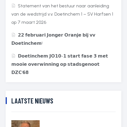
Statement van het bestuur naar aanleiding
van de wedstrijd v.v. Doetinchem 1 – SV Harfsen 1
op 7 maart 2026
𝟮𝟮 𝗳𝗲𝗯𝗿𝘂𝗮𝗿𝗶 𝗝𝗼𝗻𝗴𝗲𝗿 𝗢𝗿𝗮𝗻𝗷𝗲 𝗯𝗶𝗷 𝘃𝘃
𝗗𝗼𝗲𝘁𝗶𝗻𝗰𝗵𝗲𝗺!
𝗗𝗼𝗲𝘁𝗶𝗻𝗰𝗵𝗲𝗺 𝗝𝗢𝟭𝟬-𝟭 𝘀𝘁𝗮𝗿𝘁 𝗳𝗮𝘀𝗲 𝟯 𝗺𝗲𝘁
𝗺𝗼𝗼𝗶𝗲 𝗼𝘃𝗲𝗿𝘄𝗶𝗻𝗻𝗶𝗻𝗴 𝗼𝗽 𝘀𝘁𝗮𝗱𝘀𝗴𝗲𝗻𝗼𝗼𝘁
𝗗𝗭𝗖’𝟲𝟴
LAATSTE NIEUWS