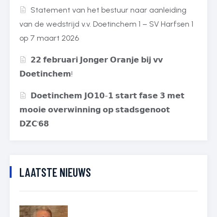
Statement van het bestuur naar aanleiding
van de wedstrijd v.v. Doetinchem 1 – SV Harfsen 1
op 7 maart 2026
𝟮𝟮 𝗳𝗲𝗯𝗿𝘂𝗮𝗿𝗶 𝗝𝗼𝗻𝗴𝗲𝗿 𝗢𝗿𝗮𝗻𝗷𝗲 𝗯𝗶𝗷 𝘃𝘃
𝗗𝗼𝗲𝘁𝗶𝗻𝗰𝗵𝗲𝗺!
𝗗𝗼𝗲𝘁𝗶𝗻𝗰𝗵𝗲𝗺 𝗝𝗢𝟭𝟬-𝟭 𝘀𝘁𝗮𝗿𝘁 𝗳𝗮𝘀𝗲 𝟯 𝗺𝗲𝘁
𝗺𝗼𝗼𝗶𝗲 𝗼𝘃𝗲𝗿𝘄𝗶𝗻𝗻𝗶𝗻𝗴 𝗼𝗽 𝘀𝘁𝗮𝗱𝘀𝗴𝗲𝗻𝗼𝗼𝘁
𝗗𝗭𝗖’𝟲𝟴
LAATSTE NIEUWS