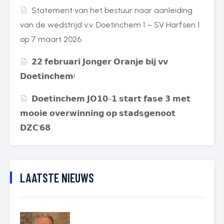
Statement van het bestuur naar aanleiding
van de wedstrijd v.v. Doetinchem 1 – SV Harfsen 1
op 7 maart 2026
𝟮𝟮 𝗳𝗲𝗯𝗿𝘂𝗮𝗿𝗶 𝗝𝗼𝗻𝗴𝗲𝗿 𝗢𝗿𝗮𝗻𝗷𝗲 𝗯𝗶𝗷 𝘃𝘃
𝗗𝗼𝗲𝘁𝗶𝗻𝗰𝗵𝗲𝗺!
𝗗𝗼𝗲𝘁𝗶𝗻𝗰𝗵𝗲𝗺 𝗝𝗢𝟭𝟬-𝟭 𝘀𝘁𝗮𝗿𝘁 𝗳𝗮𝘀𝗲 𝟯 𝗺𝗲𝘁
𝗺𝗼𝗼𝗶𝗲 𝗼𝘃𝗲𝗿𝘄𝗶𝗻𝗻𝗶𝗻𝗴 𝗼𝗽 𝘀𝘁𝗮𝗱𝘀𝗴𝗲𝗻𝗼𝗼𝘁
𝗗𝗭𝗖’𝟲𝟴
LAATSTE NIEUWS