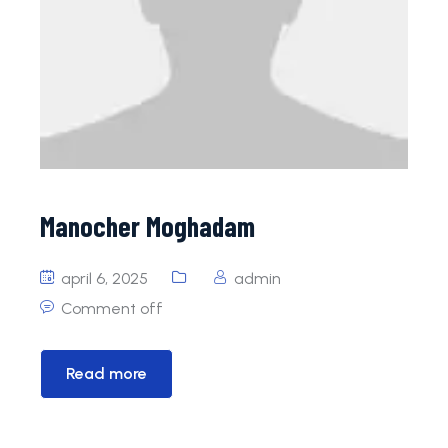
JO9-1
JO23-1
Doetinchem 3
Mini’s
Doetinchem G1
Doetinchem 4
Manocher Moghadam
april 6, 2025
admin
Comment off
Read more