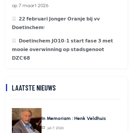
op 7 maart 2026
𝟮𝟮 𝗳𝗲𝗯𝗿𝘂𝗮𝗿𝗶 𝗝𝗼𝗻𝗴𝗲𝗿 𝗢𝗿𝗮𝗻𝗷𝗲 𝗯𝗶𝗷 𝘃𝘃
𝗗𝗼𝗲𝘁𝗶𝗻𝗰𝗵𝗲𝗺!
𝗗𝗼𝗲𝘁𝗶𝗻𝗰𝗵𝗲𝗺 𝗝𝗢𝟭𝟬-𝟭 𝘀𝘁𝗮𝗿𝘁 𝗳𝗮𝘀𝗲 𝟯 𝗺𝗲𝘁
𝗺𝗼𝗼𝗶𝗲 𝗼𝘃𝗲𝗿𝘄𝗶𝗻𝗻𝗶𝗻𝗴 𝗼𝗽 𝘀𝘁𝗮𝗱𝘀𝗴𝗲𝗻𝗼𝗼𝘁
𝗗𝗭𝗖’𝟲𝟴
LAATSTE NIEUWS
In Memoriam : Henk Veldhuis
juli 7, 2026