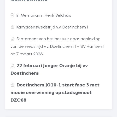
In Memoriam : Henk Veldhuis
Kampioenswedstrijd v.v. Doetinchem 1
Statement van het bestuur naar aanleiding
van de wedstrijd v.v. Doetinchem 1 – SV Harfsen 1
op 7 maart 2026
𝟮𝟮 𝗳𝗲𝗯𝗿𝘂𝗮𝗿𝗶 𝗝𝗼𝗻𝗴𝗲𝗿 𝗢𝗿𝗮𝗻𝗷𝗲 𝗯𝗶𝗷 𝘃𝘃
𝗗𝗼𝗲𝘁𝗶𝗻𝗰𝗵𝗲𝗺!
𝗗𝗼𝗲𝘁𝗶𝗻𝗰𝗵𝗲𝗺 𝗝𝗢𝟭𝟬-𝟭 𝘀𝘁𝗮𝗿𝘁 𝗳𝗮𝘀𝗲 𝟯 𝗺𝗲𝘁
𝗺𝗼𝗼𝗶𝗲 𝗼𝘃𝗲𝗿𝘄𝗶𝗻𝗻𝗶𝗻𝗴 𝗼𝗽 𝘀𝘁𝗮𝗱𝘀𝗴𝗲𝗻𝗼𝗼𝘁
𝗗𝗭𝗖’𝟲𝟴