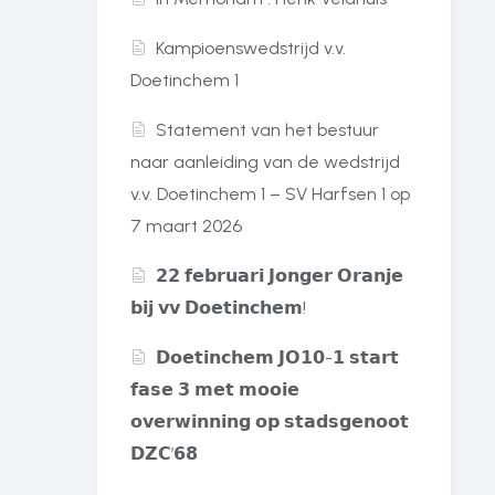
Kampioenswedstrijd v.v.
Doetinchem 1
Statement van het bestuur
naar aanleiding van de wedstrijd
v.v. Doetinchem 1 – SV Harfsen 1 op
7 maart 2026
𝟮𝟮 𝗳𝗲𝗯𝗿𝘂𝗮𝗿𝗶 𝗝𝗼𝗻𝗴𝗲𝗿 𝗢𝗿𝗮𝗻𝗷𝗲
𝗯𝗶𝗷 𝘃𝘃 𝗗𝗼𝗲𝘁𝗶𝗻𝗰𝗵𝗲𝗺!
𝗗𝗼𝗲𝘁𝗶𝗻𝗰𝗵𝗲𝗺 𝗝𝗢𝟭𝟬-𝟭 𝘀𝘁𝗮𝗿𝘁
𝗳𝗮𝘀𝗲 𝟯 𝗺𝗲𝘁 𝗺𝗼𝗼𝗶𝗲
𝗼𝘃𝗲𝗿𝘄𝗶𝗻𝗻𝗶𝗻𝗴 𝗼𝗽 𝘀𝘁𝗮𝗱𝘀𝗴𝗲𝗻𝗼𝗼𝘁
𝗗𝗭𝗖’𝟲𝟴