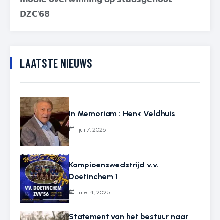
𝗗𝗭𝗖’𝟲𝟴
LAATSTE NIEUWS
In Memoriam : Henk Veldhuis
juli 7, 2026
Kampioenswedstrijd v.v.
Doetinchem 1
mei 4, 2026
Statement van het bestuur naar