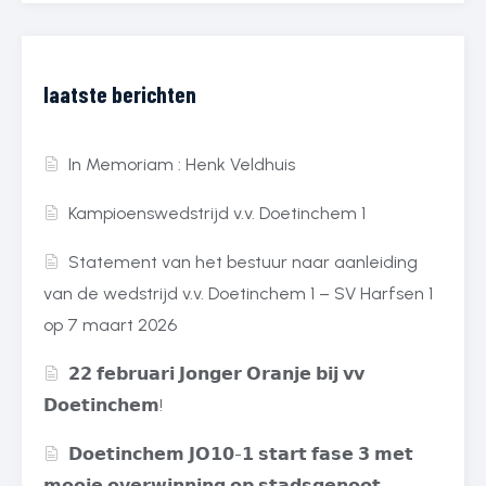
laatste berichten
In Memoriam : Henk Veldhuis
Kampioenswedstrijd v.v. Doetinchem 1
Statement van het bestuur naar aanleiding
van de wedstrijd v.v. Doetinchem 1 – SV Harfsen 1
op 7 maart 2026
𝟮𝟮 𝗳𝗲𝗯𝗿𝘂𝗮𝗿𝗶 𝗝𝗼𝗻𝗴𝗲𝗿 𝗢𝗿𝗮𝗻𝗷𝗲 𝗯𝗶𝗷 𝘃𝘃
𝗗𝗼𝗲𝘁𝗶𝗻𝗰𝗵𝗲𝗺!
𝗗𝗼𝗲𝘁𝗶𝗻𝗰𝗵𝗲𝗺 𝗝𝗢𝟭𝟬-𝟭 𝘀𝘁𝗮𝗿𝘁 𝗳𝗮𝘀𝗲 𝟯 𝗺𝗲𝘁
𝗺𝗼𝗼𝗶𝗲 𝗼𝘃𝗲𝗿𝘄𝗶𝗻𝗻𝗶𝗻𝗴 𝗼𝗽 𝘀𝘁𝗮𝗱𝘀𝗴𝗲𝗻𝗼𝗼𝘁