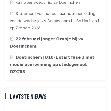
Kampioenswedstrijd v.v. Doetinchem 1
Statement van het bestuur naar aanleiding
van de wedstrijd v.v. Doetinchem 1 – SV Harfsen 1
op 7 maart 2026
𝟮𝟮 𝗳𝗲𝗯𝗿𝘂𝗮𝗿𝗶 𝗝𝗼𝗻𝗴𝗲𝗿 𝗢𝗿𝗮𝗻𝗷𝗲 𝗯𝗶𝗷 𝘃𝘃
𝗗𝗼𝗲𝘁𝗶𝗻𝗰𝗵𝗲𝗺!
𝗗𝗼𝗲𝘁𝗶𝗻𝗰𝗵𝗲𝗺 𝗝𝗢𝟭𝟬-𝟭 𝘀𝘁𝗮𝗿𝘁 𝗳𝗮𝘀𝗲 𝟯 𝗺𝗲𝘁
𝗺𝗼𝗼𝗶𝗲 𝗼𝘃𝗲𝗿𝘄𝗶𝗻𝗻𝗶𝗻𝗴 𝗼𝗽 𝘀𝘁𝗮𝗱𝘀𝗴𝗲𝗻𝗼𝗼𝘁
𝗗𝗭𝗖’𝟲𝟴
LAATSTE NIEUWS