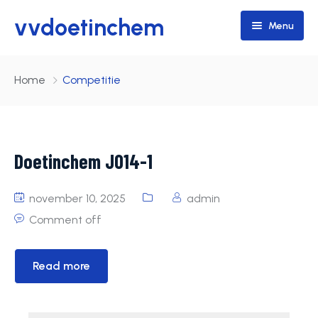
vvdoetinchem
Menu
Home
Home
Competitie
Teams
Programma / Uitslagen
Walking Football
Doetinchem JO14-1
Lid worden
Senioren
november 10, 2025
admin
Junioren
Vrijdag
Comment off
pupillen
Zaterdag
JO14-1
Doetinchem 35+
Read more
Zondag
JO11-1
Doetinchem 1
JO10-1
Doetinchem 3
Doetinchem 2