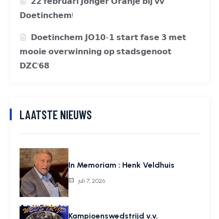
𝟮𝟮 𝗳𝗲𝗯𝗿𝘂𝗮𝗿𝗶 𝗝𝗼𝗻𝗴𝗲𝗿 𝗢𝗿𝗮𝗻𝗷𝗲 𝗯𝗶𝗷 𝘃𝘃
𝗗𝗼𝗲𝘁𝗶𝗻𝗰𝗵𝗲𝗺!
𝗗𝗼𝗲𝘁𝗶𝗻𝗰𝗵𝗲𝗺 𝗝𝗢𝟭𝟬-𝟭 𝘀𝘁𝗮𝗿𝘁 𝗳𝗮𝘀𝗲 𝟯 𝗺𝗲𝘁
𝗺𝗼𝗼𝗶𝗲 𝗼𝘃𝗲𝗿𝘄𝗶𝗻𝗻𝗶𝗻𝗴 𝗼𝗽 𝘀𝘁𝗮𝗱𝘀𝗴𝗲𝗻𝗼𝗼𝘁
𝗗𝗭𝗖’𝟲𝟴
LAATSTE NIEUWS
In Memoriam : Henk Veldhuis
juli 7, 2026
Kampioenswedstrijd v.v.