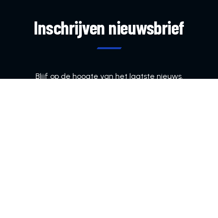
Inschrijven nieuwsbrief
Blijf op de hoogte van het laatste nieuws.
Bezelhorst, Bezelhorstweg 85, 7009 KK Doetinchem
info@vvdoetinchem.nl